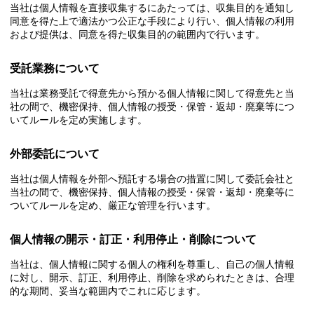
当社は個人情報を直接収集するにあたっては、収集目的を通知し
同意を得た上で適法かつ公正な手段により行い、個人情報の利用
Q&A
および提供は、同意を得た収集目的の範囲内で行います。
品質・環境方針
受託業務について
当社は業務受託で得意先から預かる個人情報に関して得意先と当
社の間で、機密保持、個人情報の授受・保管・返却・廃棄等につ
お問い合わせ
お問い合わせ
いてルールを定め実施します。
外部委託について
当社は個人情報を外部へ預託する場合の措置に関して委託会社と
当社の間で、機密保持、個人情報の授受・保管・返却・廃棄等に
ついてルールを定め、厳正な管理を行います。
個人情報の開示・訂正・利用停止・削除について
当社は、個人情報に関する個人の権利を尊重し、自己の個人情報
に対し、開示、訂正、利用停止、削除を求められたときは、合理
的な期間、妥当な範囲内でこれに応じます。