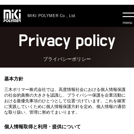
MIKI POLYMER Co., Ltd.
menu
Privacy policy
製品情報
ブロー成形
射出成形
プライバシーポリシー
基本方針
ブロー成形とは
三木ポリマー株式会社では、高度情報社会における個人情報保護
射出成形とは
の社会的責務の大きさを認識し、プライバシー保護を企業活動に
おける最優先事項のひとつとして位置づけています。これを確実
に実践していくために個人情報保護方針を定め、個人情報の適切
設備
な取り扱い、管理に努めてまいります。
会社概要
個人情報取得と利用・提供について
新着情報