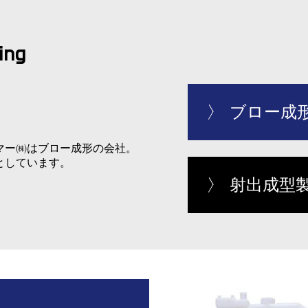
ing
ブロー成
マー㈱はブロー成形の会社。
としています。
射出成型