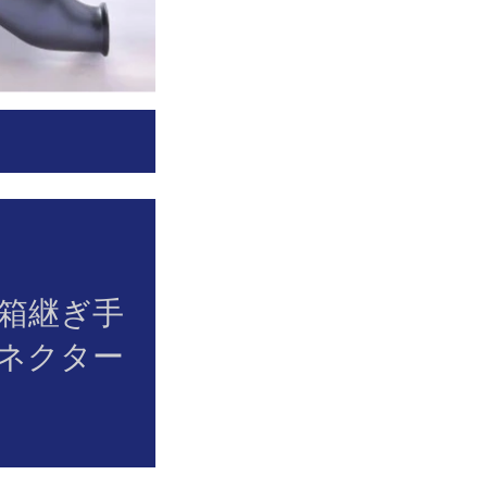
箱継ぎ手
ネクター