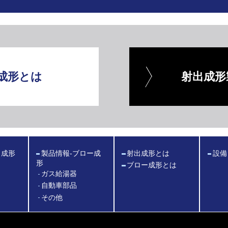
成形とは
射出成形
出成形
製品情報
-ブロー成
射出成形とは
設備
形
ブロー成形とは
ガス給湯器
自動車部品
その他