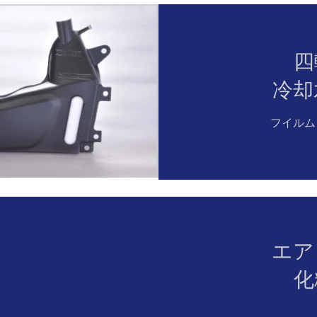
四
冷却
フイルム
エア
化